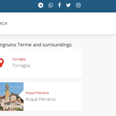
RCH
zignano Terme and surroundings
SICILIA
Torreglia
Torreglia
TOSCANA
TRENTINO-ALTO ADIGE
UMBRIA
Arquà Petrarca
Arquà Petrarca
VALLE D'AOSTA
VENETO