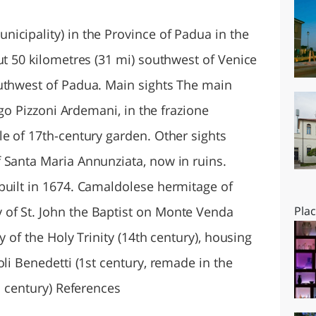
O
SARDEGNA
icipality) in the Province of Padua in the
ut 50 kilometres (31 mi) southwest of Venice
uthwest of Padua. Main sights The main
rigo Pizzoni Ardemani, in the frazione
le of 17th-century garden. Other sights
 Santa Maria Annunziata, now in ruins.
built in 1674. Camaldolese hermitage of
of St. John the Baptist on Monte Venda
Pla
y of the Holy Trinity (14th century), housing
oli Benedetti (1st century, remade in the
h century) References