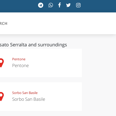
RCH
sato Serralta and surroundings
SICILIA
Pentone
Pentone
TOSCANA
TRENTINO-ALTO ADIGE
UMBRIA
Sorbo San Basile
Sorbo San Basile
VALLE D'AOSTA
VENETO