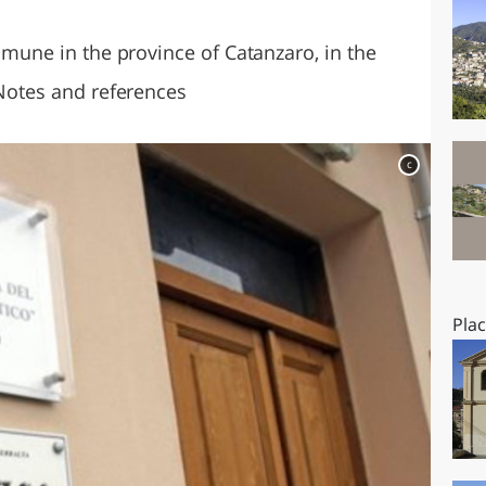
O
SARDEGNA
comune in the province of Catanzaro, in the
 Notes and references
c
Pla