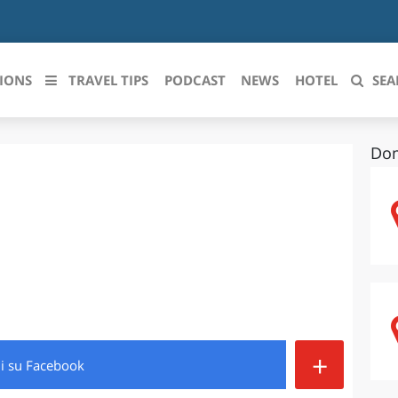
IONS
TRAVEL TIPS
PODCAST
NEWS
HOTEL
SEA
Dom
 le regioni italiane
ZZO
LIGURIA
LICATA
LOMBARDIA
BRIA
MARCHE
ANIA
MOLISE
IA-ROMAGNA
PIEMONTE
+
di
su Facebook
I-VENEZIA GIULIA
PUGLIA