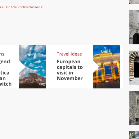
ons
Travel ideas
Exp
gend
European
Let
capitals to
tri
tica
visit in
Sco
San
November
dis
 witch
to