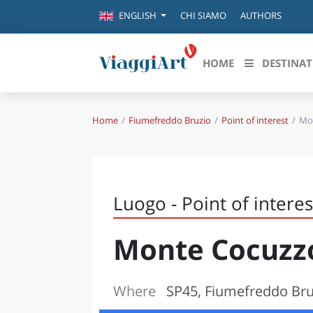
CHI SIAMO
AUTHORS
ENGLISH
HOME
DESTINAT
Home
Fiumefreddo Bruzio
Point of interest
Mon
Destinazioni in evidenza
Scopri
CANAZEI
ABRU
VENEZIA
BASI
MILANO
Luogo - Point of interes
FIRENZE
CALA
NAPOLI
Monte Cocuzzo
CAMP
BOLOGNA
LA SILA
EMIL
IL SALENTO
Where
SP45, Fiumefreddo Bru
FRIUL
RIMINI