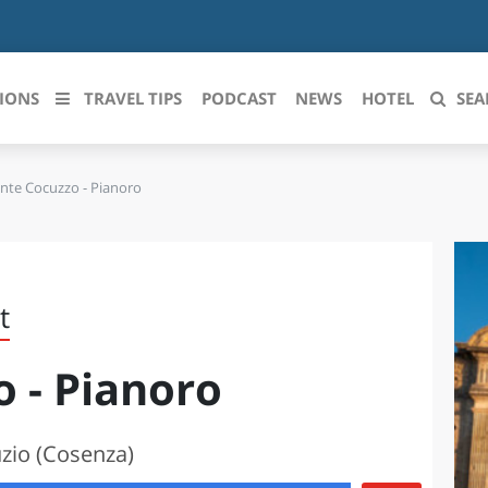
IONS
TRAVEL TIPS
PODCAST
NEWS
HOTEL
SEA
te Cocuzzo - Pianoro
 le regioni italiane
ZZO
LIGURIA
LICATA
LOMBARDIA
t
BRIA
MARCHE
 - Pianoro
ANIA
MOLISE
IA-ROMAGNA
PIEMONTE
zio (Cosenza)
I-VENEZIA GIULIA
PUGLIA