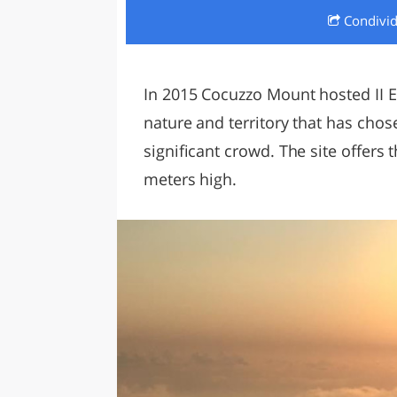
Condivi
LAZI
In 2015 Cocuzzo Mount hosted II Edi
nature and territory that has chos
significant crowd. The site offers 
meters high.