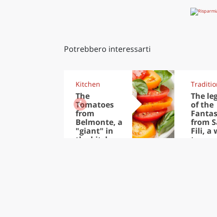
Potrebbero interessarti
Kitchen
Traditi
The
The le
Tomatoes
of the
from
Fantas
Belmonte, a
from 
"giant" in
Fili, a
the kitchen
town
for Summer