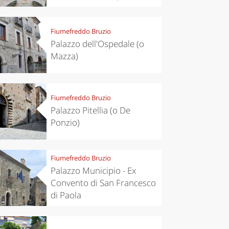
Fiumefreddo Bruzio
Palazzo dell'Ospedale (o
Mazza)
eriences
Kitchen
Fiumefreddo Bruzio
’s take a
Autumn in
Palazzo Pitellia (o De
p to
Trentino:
pello to
DOC apples,
Ponzio)
cover the
wines,
nnara
cheeses and
Ciuìga
Fiumefreddo Bruzio
Palazzo Municipio - Ex
Convento di San Francesco
di Paola