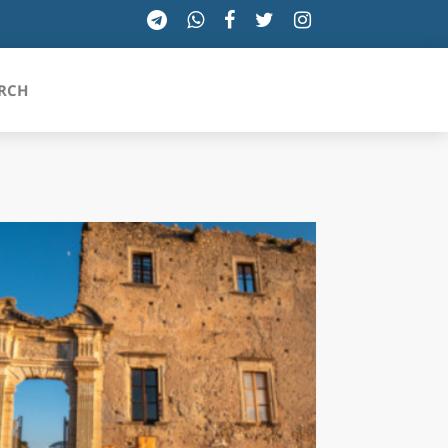
RCH
SICILIA
TOSCANA
TRENTINO-ALTO ADIGE
UMBRIA
VALLE D'AOSTA
VENETO