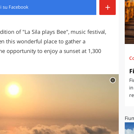
+
di
su Facebook
O
SARDEGNA
tion of "La Sila plays Bee", music festival,
en this wonderful place to gather a
the opportunity to enjoy a sunset at 1,300
C
F
F
c
in
re
Fiu