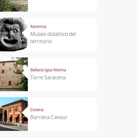
Ravenna
Museo didattico del
chen
Kitchen
territorio
tumn in
Sibari's Rice
ntino:
the best rice
 apples,
in Italy
es,
eses and
Bellaria-Igea Marina
ìga
Torre Saracena
Cesena
Barriera Cavour