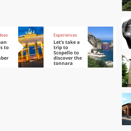
deas
Experiences
Kit
ean
Let’s take a
Au
s to
trip to
Tre
Scopello to
DOC
ber
discover the
win
tonnara
che
Ciu