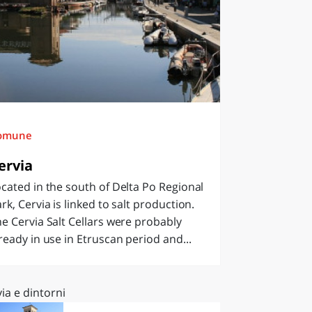
omune
ervia
cated in the south of Delta Po Regional
rk, Cervia is linked to salt production.
e Cervia Salt Cellars were probably
ready in use in Etruscan period and...
ia e dintorni