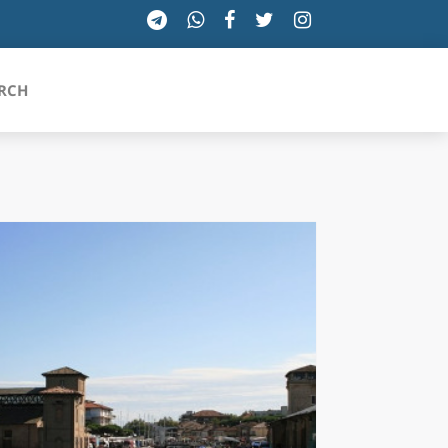
RCH
SICILIA
TOSCANA
TRENTINO-ALTO ADIGE
UMBRIA
VALLE D'AOSTA
VENETO