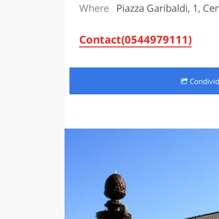
Where
Piazza Garibaldi, 1, Ce
LAZI
Contact(0544979111)
Condivi