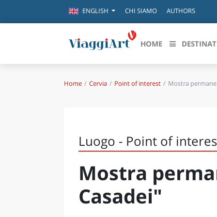
CHI SIAMO
AUTHORS
ENGLISH
HOME
DESTINAT
Home
Cervia
Point of interest
Mostra permanen
Destinazioni in evidenza
Scopri
CANAZEI
ABRU
VENEZIA
BASI
MILANO
Luogo - Point of interes
FIRENZE
CALA
NAPOLI
Mostra perma
CAMP
BOLOGNA
LA SILA
EMIL
Casadei"
IL SALENTO
FRIUL
RIMINI