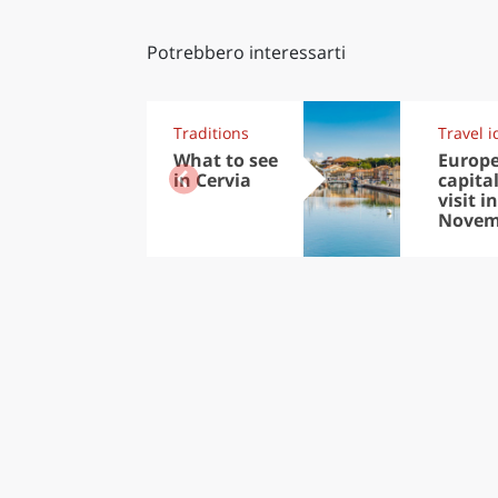
Potrebbero interessarti
Traditions
Travel i
What to see
Europ
in Cervia
capital
visit in
Novem