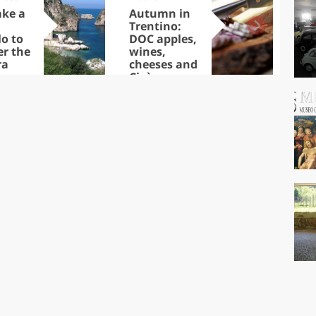
ake a
Autumn in
Sib
Trentino:
the
lo to
DOC apples,
in 
er the
wines,
ra
cheeses and
Ciuìga