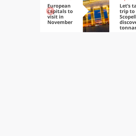
European
Let’s t
capitals to
trip to
visit in
Scopel
November
discov
tonna