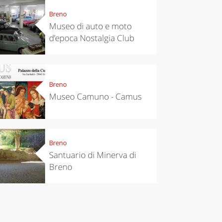
ari's Rice
Travelling to
Breno
 best rice
Puglia by
Museo di auto e moto
Italy
car: the
perfect
d’epoca Nostalgia Club
itinerary
Breno
Museo Camuno - Camus
Breno
Santuario di Minerva di
Breno