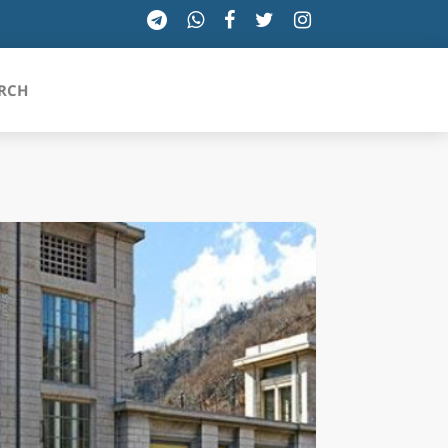
RCH
SICILIA
TOSCANA
TRENTINO-ALTO ADIGE
UMBRIA
VALLE D'AOSTA
VENETO