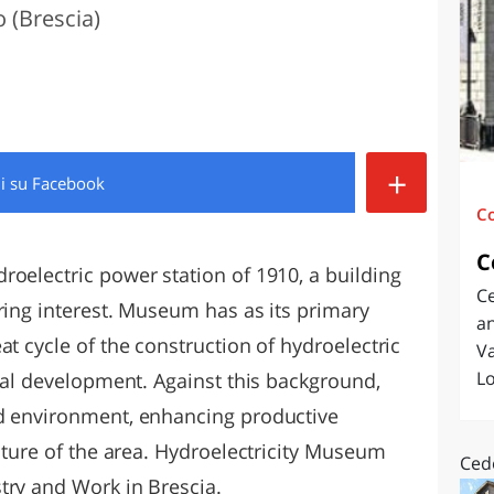
 (Brescia)
O
SARDEGNA
+
di
su Facebook
C
C
roelectric power station of 1910, a building
Ce
ring interest. Museum has as its primary
an
at cycle of the construction of hydroelectric
Va
Lo
rial development. Against this background,
nd environment, enhancing productive
ulture of the area. Hydroelectricity Museum
Ced
try and Work in Brescia.