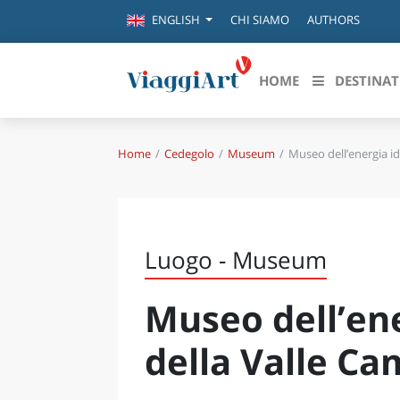
CHI SIAMO
AUTHORS
ENGLISH
HOME
DESTINAT
Home
Cedegolo
Museum
Museo dell’energia id
Destinazioni in evidenza
Scopri
CANAZEI
ABRU
VENEZIA
BASI
MILANO
Luogo - Museum
FIRENZE
CALA
NAPOLI
Museo dell’ene
CAMP
BOLOGNA
LA SILA
EMIL
della Valle C
IL SALENTO
FRIUL
RIMINI