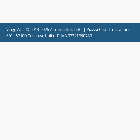
ViaggiArt - © 2013-2026 Altrama Italia SRL | Piazza Caduti di Capaci,
6/C - 87100 Cosenza, Italia - P.IVA 03321690780