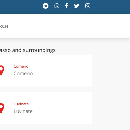
RCH
asso and surroundings
SICILIA
Comerio
Comerio
TOSCANA
TRENTINO-ALTO ADIGE
UMBRIA
Luvinate
Luvinate
VALLE D'AOSTA
VENETO