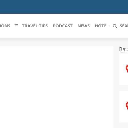
IONS
TRAVEL TIPS
PODCAST
NEWS
HOTEL
SEA
Bar
 le regioni italiane
ZZO
LIGURIA
LICATA
LOMBARDIA
BRIA
MARCHE
ANIA
MOLISE
IA-ROMAGNA
PIEMONTE
I-VENEZIA GIULIA
PUGLIA