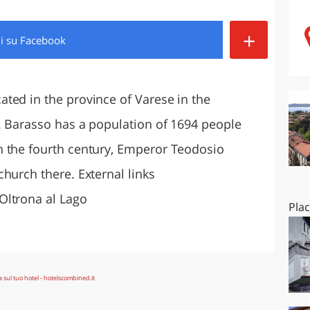
O
SARDEGNA
+
di
su Facebook
ted in the province of Varese in the
. Barasso has a population of 1694 people
n the fourth century, Emperor Teodosio
hurch there. External links
Oltrona al Lago
Pla