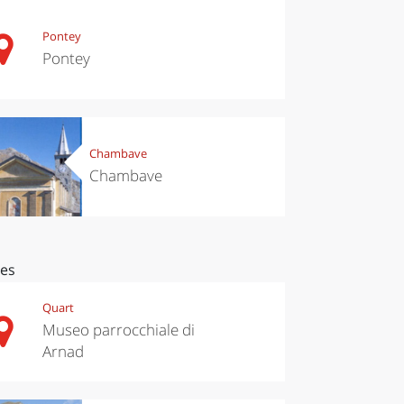
Pontey
Pontey
Chambave
Chambave
ces
Quart
Museo parrocchiale di
Arnad