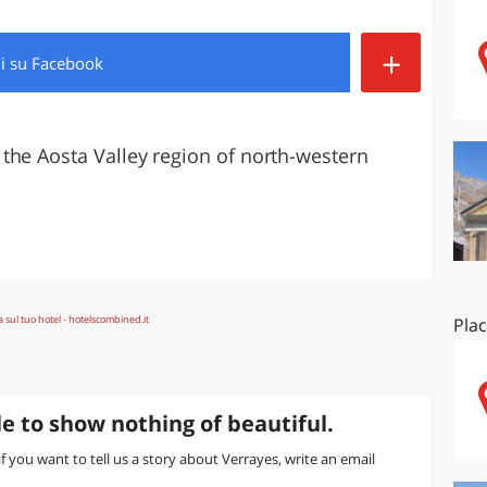
O
SARDEGNA
+
di
su Facebook
the Aosta Valley region of north-western
Pla
e to show nothing of beautiful.
 if you want to tell us a story about Verrayes, write an email