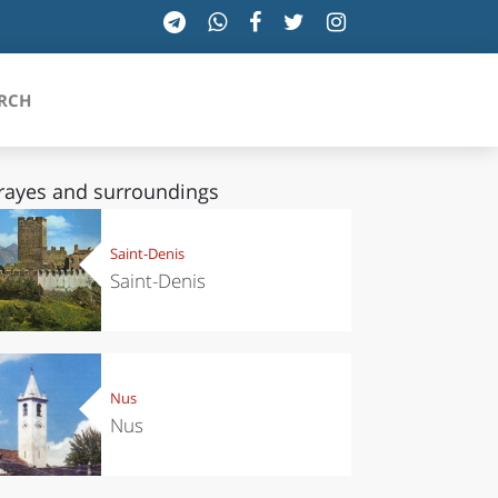
RCH
rayes and surroundings
SICILIA
Saint-Denis
Saint-Denis
TOSCANA
TRENTINO-ALTO ADIGE
UMBRIA
Nus
Nus
VALLE D'AOSTA
VENETO