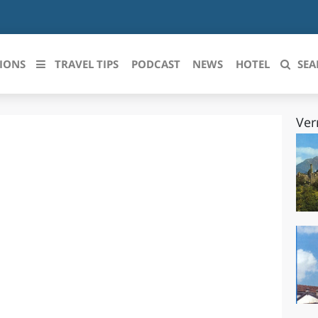
IONS
TRAVEL TIPS
PODCAST
NEWS
HOTEL
SEA
Ver
 le regioni italiane
ZZO
LIGURIA
LICATA
LOMBARDIA
BRIA
MARCHE
ANIA
MOLISE
IA-ROMAGNA
PIEMONTE
I-VENEZIA GIULIA
PUGLIA