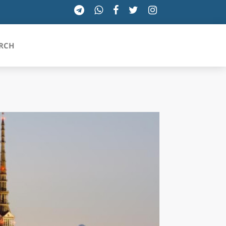
RCH
SICILIA
TOSCANA
TRENTINO-ALTO ADIGE
UMBRIA
VALLE D'AOSTA
VENETO