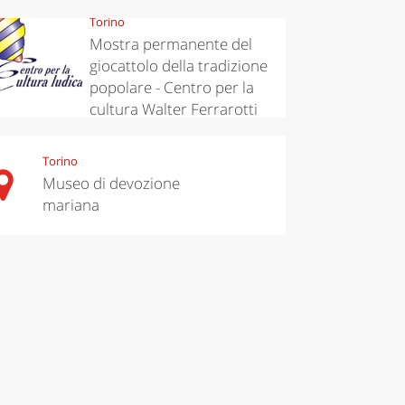
Torino
Mostra permanente del
giocattolo della tradizione
popolare - Centro per la
cultura Walter Ferrarotti
Torino
Museo di devozione
mariana
chen
Kitchen
tumn in
Sibari's Rice
ntino:
the best rice
 apples,
in Italy
es,
eses and
ìga