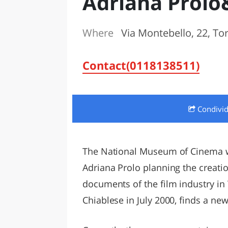
Adriana Prolo
LAZI
Where
Via Montebello, 22, To
Contact(0118138511)
Condivi
The National Museum of Cinema wa
Adriana Prolo planning the creatio
documents of the film industry in 
Chiablese in July 2000, finds a ne