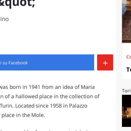
&quot;
O
SARDEGNA
rino
C
+
di
su Facebook
T
s born in 1941 from an idea of ​​Maria
Tori
n of a hallowed place in the collection of
Turin. Located since 1958 in Palazzo
w place in the Mole.