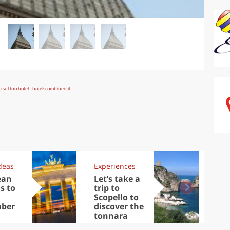
deas
Experiences
Kit
ean
Let’s take a
Au
s to
trip to
Tre
Scopello to
DOC
ber
discover the
win
tonnara
che
Ciu