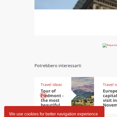
Potrebbero interessarti
Travel ideas
Travel i
Tour of
Europ
Piedmont -
capital
the most
visit in
beautiful
Novem
region in the
world
We use cookies for better navigation experience