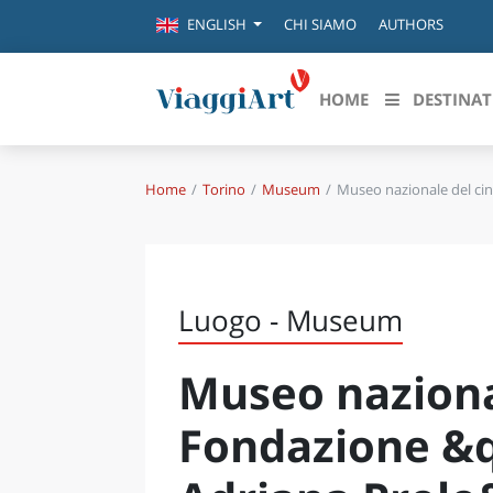
CHI SIAMO
AUTHORS
ENGLISH
HOME
DESTINAT
Home
Torino
Museum
Museo nazionale del ci
Destinazioni in evidenza
Scopri
CANAZEI
ABRU
VENEZIA
BASI
MILANO
Luogo - Museum
FIRENZE
CALA
NAPOLI
Museo naziona
CAMP
BOLOGNA
LA SILA
EMIL
Fondazione &
IL SALENTO
FRIUL
RIMINI