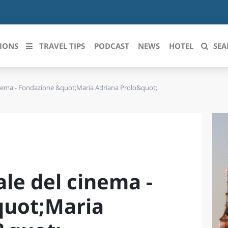
IONS
TRAVEL TIPS
PODCAST
NEWS
HOTEL
SEA
nema - Fondazione &quot;Maria Adriana Prolo&quot;
 le regioni italiane
ZZO
LIGURIA
LICATA
LOMBARDIA
BRIA
MARCHE
le del cinema -
ANIA
MOLISE
IA-ROMAGNA
PIEMONTE
quot;Maria
I-VENEZIA GIULIA
PUGLIA