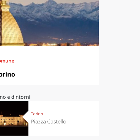
omune
orino
no e dintorni
Torino
Piazza Castello