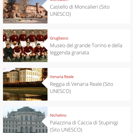
Castello di Moncalieri (Sito
UNESCO)
Grugliasco
Museo del grande Torino e della
leggenda granata
Venaria Reale
Reggia di Venaria Reale (Sito
UNESCO)
Nichelino
Palazzina di Caccia di Stupinigi
(Sito UNESCO)