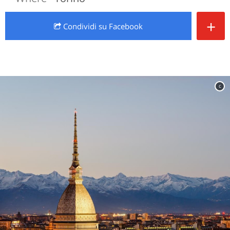
+
Condividi
su Facebook
c