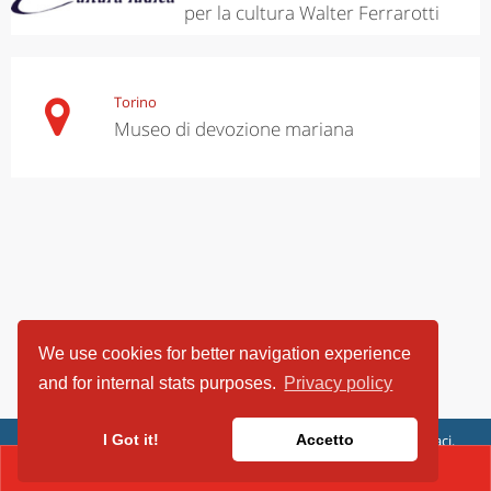
per la cultura Walter Ferrarotti
Torino
Museo di devozione mariana
We use cookies for better navigation experience
and for internal stats purposes.
Privacy policy
ViaggiArt - © 2013-2026 Altrama Italia SRL | Piazza Caduti di Capaci,
I Got it!
Accetto
6/C - 87100 Cosenza, Italia - P.IVA 03321690780
CONTACT(0116601066)