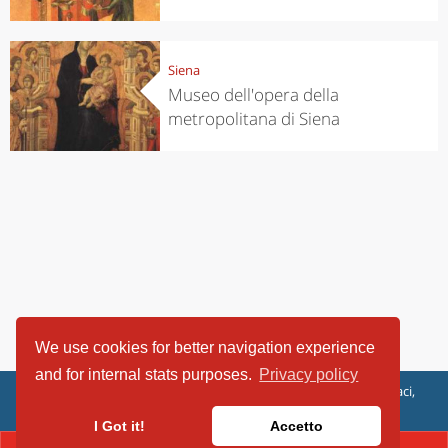
Siena
Museo dell'opera della
metropolitana di Siena
We use cookies for better navigation experience
and for internal stats purposes.
Privacy policy
ViaggiArt - © 2013-2026 Altrama Italia SRL | Piazza Caduti di Capaci,
6/C - 87100 Cosenza, Italia - P.IVA 03321690780
I Got it!
Accetto