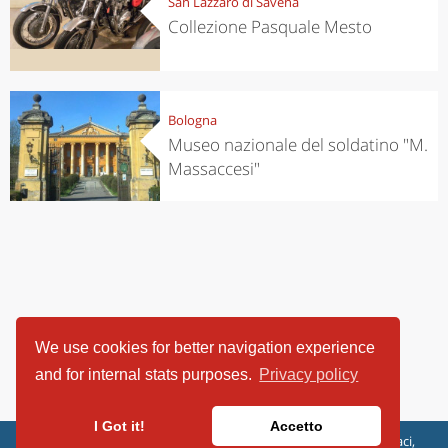
San Lazzaro di Savena
Collezione Pasquale Mesto
Bologna
Museo nazionale del soldatino "M.
Massaccesi"
We use cookies for better navigation experience
and for internal stats purposes.
Privacy policy
I Got it!
Accetto
ViaggiArt - © 2013-2026 Altrama Italia SRL | Piazza Caduti di Capaci,