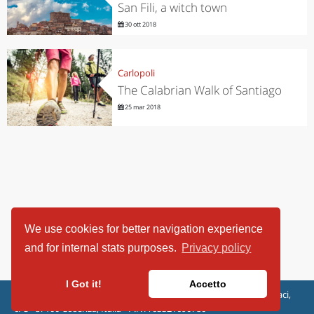
San Fili, a witch town
30 ott 2018
Carlopoli
The Calabrian Walk of Santiago
25 mar 2018
We use cookies for better navigation experience
and for internal stats purposes.
Privacy policy
I Got it!
Accetto
ViaggiArt - © 2013-2026 Altrama Italia SRL | Piazza Caduti di Capaci,
6/C - 87100 Cosenza, Italia - P.IVA 03321690780