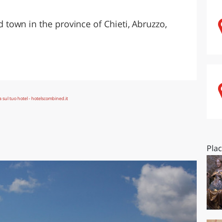
O
SARDEGNA
own in the province of Chieti, Abruzzo,
Pla