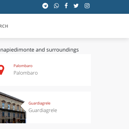
RCH
napiedimonte and surroundings
SICILIA
Palombaro
Palombaro
TOSCANA
TRENTINO-ALTO ADIGE
UMBRIA
Guardiagrele
Guardiagrele
VALLE D'AOSTA
VENETO