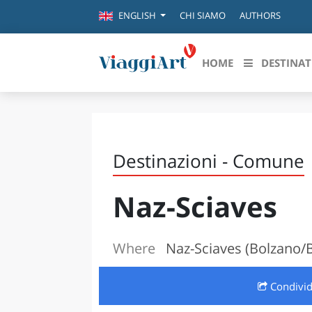
CHI SIAMO
AUTHORS
ENGLISH
HOME
DESTINAT
Destinazioni in evidenza
Scopri
CANAZEI
ABRU
Destinazioni - Comune
VENEZIA
BASI
MILANO
Naz-Sciaves
FIRENZE
CALA
NAPOLI
CAMP
BOLOGNA
Where
Naz-Sciaves (Bolzano/
LA SILA
EMIL
IL SALENTO
Condivi
FRIUL
RIMINI