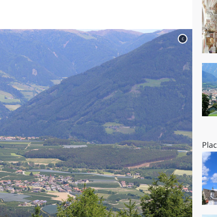
O
SARDEGNA
c
Pla