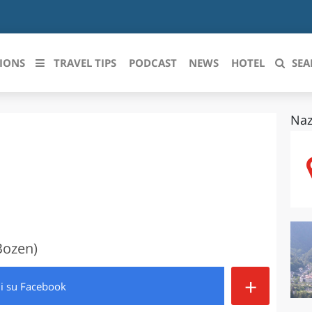
IONS
TRAVEL TIPS
PODCAST
NEWS
HOTEL
SEA
Naz
 le regioni italiane
ZZO
LIGURIA
LICATA
LOMBARDIA
BRIA
MARCHE
ANIA
MOLISE
Bozen)
IA-ROMAGNA
PIEMONTE
+
di
su Facebook
I-VENEZIA GIULIA
PUGLIA