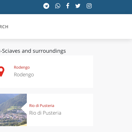
RCH
-Sciaves and surroundings
SICILIA
Rodengo
Rodengo
TOSCANA
TRENTINO-ALTO ADIGE
UMBRIA
Rio di Pusteria
Rio di Pusteria
VALLE D'AOSTA
VENETO