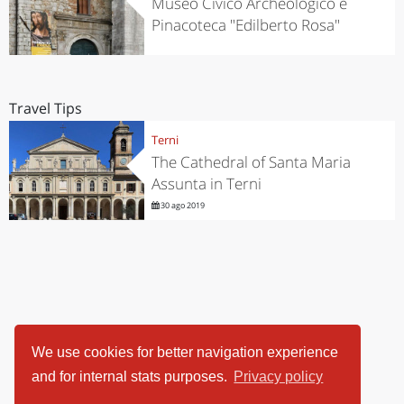
Museo Civico Archeologico e
Pinacoteca "Edilberto Rosa"
Travel Tips
Terni
The Cathedral of Santa Maria
Assunta in Terni
30 ago 2019
We use cookies for better navigation experience
and for internal stats purposes.
Privacy policy