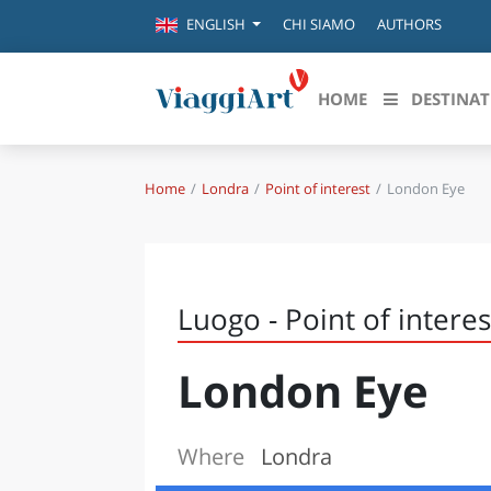
CHI SIAMO
AUTHORS
ENGLISH
HOME
DESTINAT
Home
Londra
Point of interest
London Eye
Destinazioni in evidenza
Scopri
CANAZEI
ABRU
VENEZIA
BASI
MILANO
Luogo - Point of interes
FIRENZE
CALA
NAPOLI
London Eye
CAMP
BOLOGNA
LA SILA
EMIL
IL SALENTO
Where
Londra
FRIUL
RIMINI