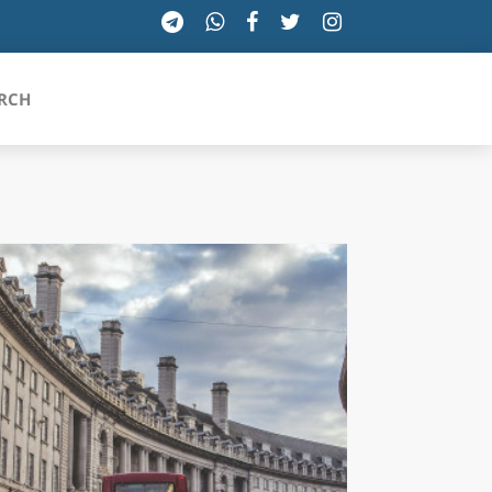
RCH
SICILIA
TOSCANA
TRENTINO-ALTO ADIGE
UMBRIA
VALLE D'AOSTA
VENETO