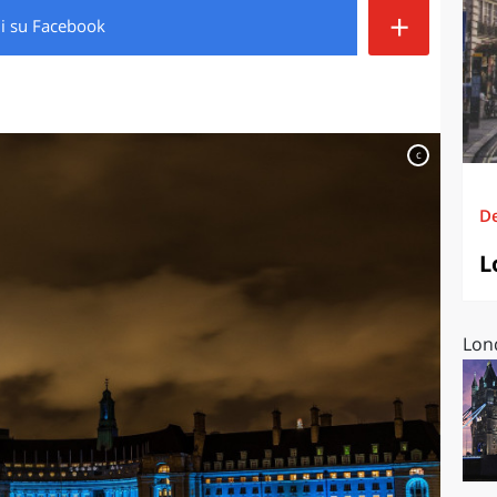
+
di
su Facebook
O
SARDEGNA
c
De
L
Lon