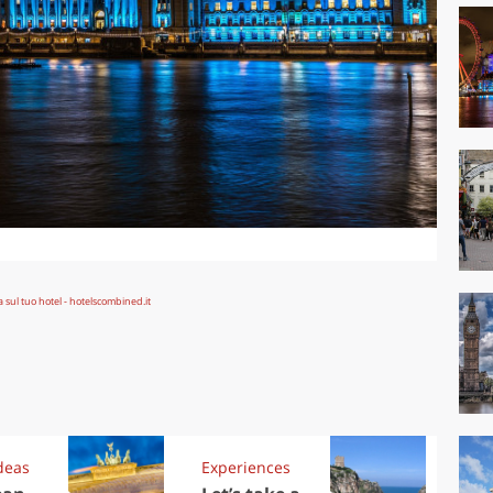
deas
Experiences
Kit