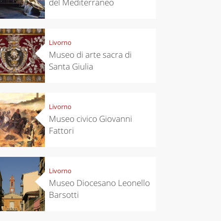
del Mediterraneo
Livorno
Museo di arte sacra di
Santa Giulia
Livorno
Museo civico Giovanni
chen
Kitchen
Fattori
tumn in
Sibari's Rice
ntino:
the best rice
 apples,
in Italy
es,
eses and
Livorno
ìga
Museo Diocesano Leonello
Barsotti