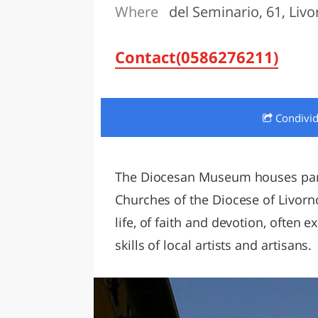
Where
del Seminario, 61, Liv
LAZI
Contact(0586276211)
Condivi
The Diocesan Museum houses part
Churches of the Diocese of Livor
life, of faith and devotion, often e
skills of local artists and artisans.