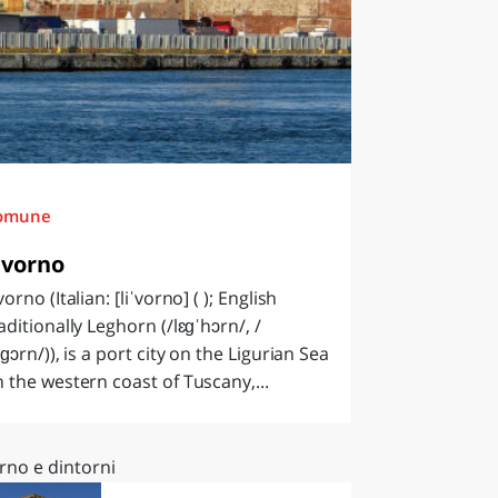
omune
ivorno
vorno (Italian: [liˈvorno] ( ); English
aditionally Leghorn (/lɛɡˈhɔrn/, /
ɛɡɔrn/)), is a port city on the Ligurian Sea
 the western coast of Tuscany,...
rno e dintorni