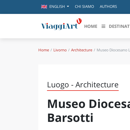
CHI SIAMO
AUTHORS
ENGLISH
HOME
DESTINAT
Home
Livorno
Architecture
Museo Diocesano Le
Destinazioni in evidenza
Scopri
CANAZEI
ABRU
VENEZIA
BASI
MILANO
Luogo - Architecture
FIRENZE
CALA
NAPOLI
Museo Dioces
CAMP
BOLOGNA
LA SILA
EMIL
Barsotti
IL SALENTO
FRIUL
RIMINI