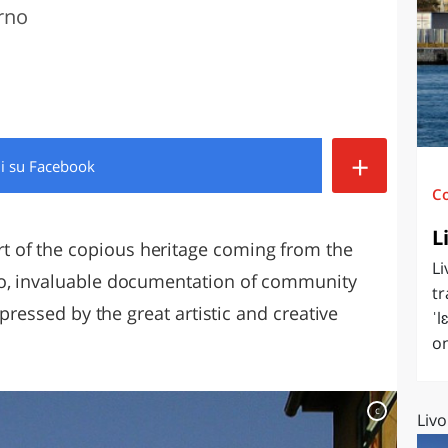
orno
O
SARDEGNA
+
di
su Facebook
C
L
 of the copious heritage coming from the
Li
no, invaluable documentation of community
tr
xpressed by the great artistic and creative
ˈl
on
c
Livo