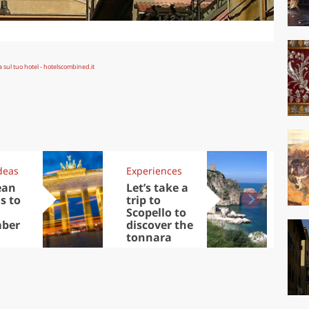
deas
Experiences
Kit
ean
Let’s take a
Au
s to
trip to
Tre
Scopello to
DOC
ber
discover the
win
tonnara
che
Ciu