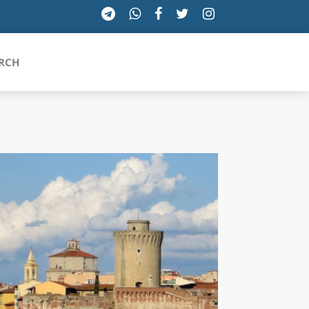
RCH
SICILIA
TOSCANA
TRENTINO-ALTO ADIGE
UMBRIA
VALLE D'AOSTA
VENETO