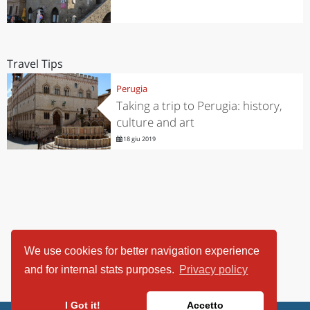
Travel Tips
Perugia
Taking a trip to Perugia: history,
culture and art
18 giu 2019
We use cookies for better navigation experience
and for internal stats purposes.
Privacy policy
I Got it!
Accetto