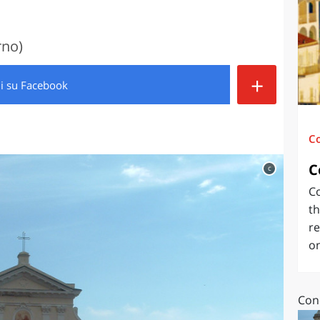
O
SARDEGNA
rno)
+
di
su Facebook
C
C
c
Co
th
re
on
Conc