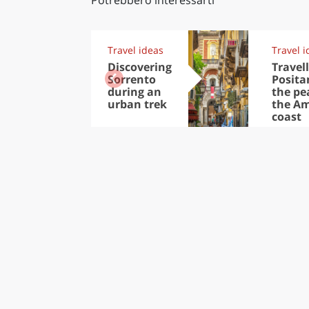
Travel ideas
Travel i
Discovering
Travell
Sorrento
Posita
during an
the pea
urban trek
the Am
coast