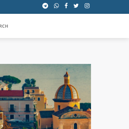
RCH
SICILIA
TOSCANA
TRENTINO-ALTO ADIGE
UMBRIA
VALLE D'AOSTA
VENETO