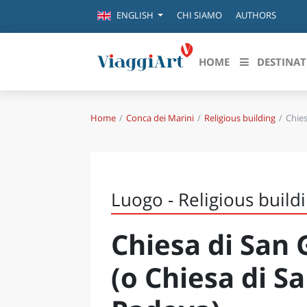
CHI SIAMO
AUTHORS
ENGLISH
HOME
DESTINAT
Home
Conca dei Marini
Religious building
Chies
Destinazioni in evidenza
Scopri
CANAZEI
ABRU
VENEZIA
BASI
MILANO
Luogo - Religious build
FIRENZE
CALA
NAPOLI
Chiesa di San 
CAMP
BOLOGNA
LA SILA
EMIL
(o Chiesa di S
IL SALENTO
FRIUL
RIMINI