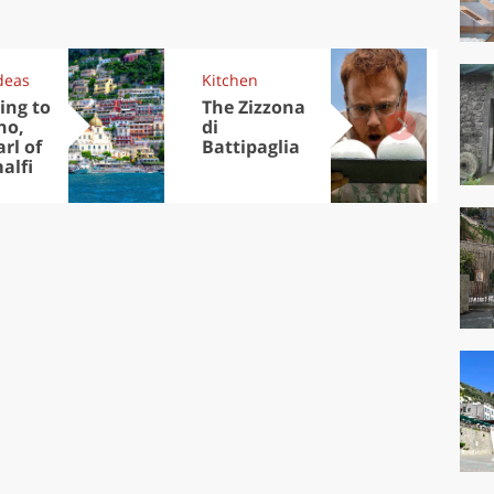
deas
Kitchen
Trav
ing to
The Zizzona
Eu
no,
di
cap
rl of
Battipaglia
visi
alfi
No