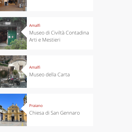
el ideas
Experiences
Amalfi
ropean
Let’s take a
Museo di Civiltà Contadina
itals to
trip to
t in
Scopello to
Arti e Mestieri
vember
discover the
tonnara
Amalfi
Museo della Carta
Praiano
Chiesa di San Gennaro