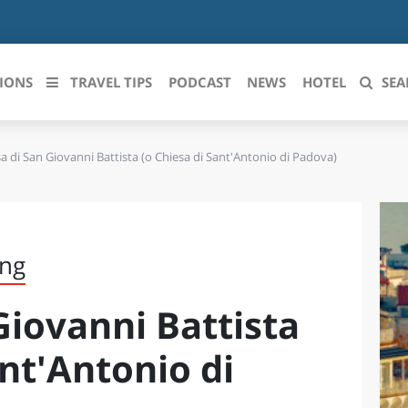
IONS
TRAVEL TIPS
PODCAST
NEWS
HOTEL
SEA
a di San Giovanni Battista (o Chiesa di Sant'Antonio di Padova)
 le regioni italiane
ZZO
LIGURIA
LICATA
LOMBARDIA
ing
BRIA
MARCHE
Giovanni Battista
ANIA
MOLISE
IA-ROMAGNA
PIEMONTE
ant'Antonio di
I-VENEZIA GIULIA
PUGLIA