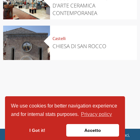
D'ARTE CERAMICA
CONTEMPORANEA
Castelli
CHIESA DI SAN ROCCO
We use cookies for better navigation experience
and for internal stats purposes.
Privacy policy
I Got it!
Accetto
ViaggiArt - © 2013-2026 Altrama Italia SRL | Piazza Caduti di Capaci,