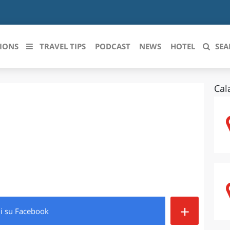
IONS
TRAVEL TIPS
PODCAST
NEWS
HOTEL
SEA
Cal
 le regioni italiane
ZZO
LIGURIA
LICATA
LOMBARDIA
BRIA
MARCHE
ANIA
MOLISE
IA-ROMAGNA
PIEMONTE
+
di
su Facebook
I-VENEZIA GIULIA
PUGLIA