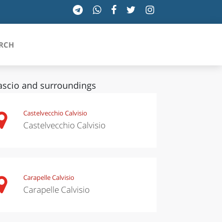
RCH
ascio and surroundings
SICILIA
Castelvecchio Calvisio
Castelvecchio Calvisio
TOSCANA
TRENTINO-ALTO ADIGE
UMBRIA
Carapelle Calvisio
Carapelle Calvisio
VALLE D'AOSTA
VENETO