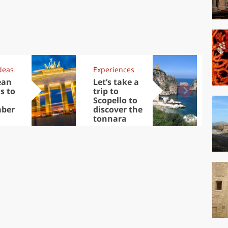
deas
Experiences
Kit
ean
Let’s take a
Au
s to
trip to
Tre
Scopello to
DOC
ber
discover the
win
tonnara
che
Ciu