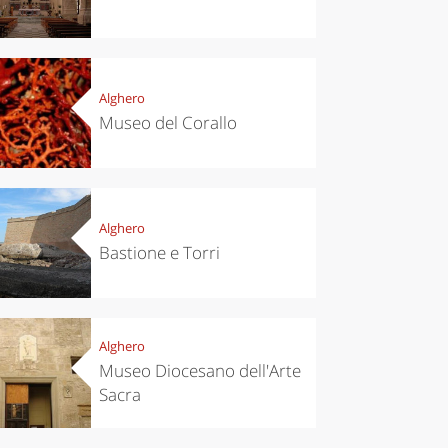
Alghero
Museo del Corallo
chen
Kitchen
tumn in
Sibari's Rice
ntino:
the best rice
 apples,
in Italy
es,
Alghero
eses and
ìga
Bastione e Torri
Alghero
Museo Diocesano dell'Arte
Sacra