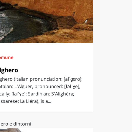
omune
lghero
ghero (Italian pronunciation: [alˈɡɛro];
talan: L'Alguer, pronounced: [ɫəɫˈɣe],
cally: [lalˈɣe]; Sardinian: S'Alighèra;
ssarese: La Liéra), is a...
ero e dintorni