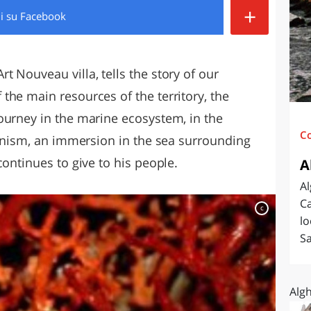
+
di
su Facebook
O
SARDEGNA
 Nouveau villa, tells the story of our
the main resources of the territory, the
ourney in the marine ecosystem, in the
C
ganism, an immersion in the sea surrounding
continues to give to his people.
A
Al
Ca
c
lo
Sa
Algh