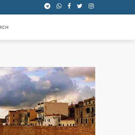
RCH
SICILIA
TOSCANA
TRENTINO-ALTO ADIGE
UMBRIA
VALLE D'AOSTA
VENETO