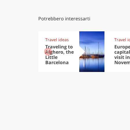
Potrebbero interessarti
Travel ideas
Travel i
Traveling to
Europ
Alghero, the
capital
Little
visit in
Barcelona
Novem