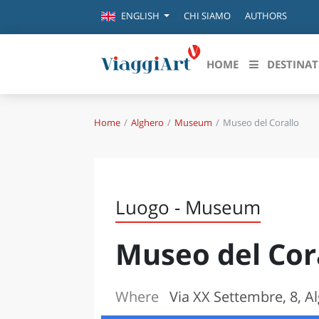
CHI SIAMO
AUTHORS
ENGLISH
HOME
DESTINAT
Home
Alghero
Museum
Museo del Corallo
Destinazioni in evidenza
Scopri
CANAZEI
ABRU
VENEZIA
BASI
MILANO
Luogo - Museum
FIRENZE
CALA
NAPOLI
Museo del Cor
CAMP
BOLOGNA
LA SILA
EMIL
IL SALENTO
Where
Via XX Settembre, 8, Al
FRIUL
RIMINI