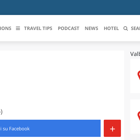
IONS
TRAVEL TIPS
PODCAST
NEWS
HOTEL
SEA
Val
 le regioni italiane
ZZO
LIGURIA
LICATA
LOMBARDIA
BRIA
MARCHE
ANIA
MOLISE
)
IA-ROMAGNA
PIEMONTE
+
di
su Facebook
I-VENEZIA GIULIA
PUGLIA