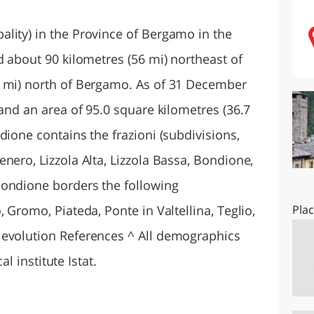
O
SARDEGNA
lity) in the Province of Bergamo in the
d about 90 kilometres (56 mi) northeast of
8 mi) north of Bergamo. As of 31 December
 and an area of 95.0 square kilometres (36.7
dione contains the frazioni (subdivisions,
nero, Lizzola Alta, Lizzola Bassa, Bondione,
bondione borders the following
 Gromo, Piateda, Ponte in Valtellina, Teglio,
Pla
 evolution References ^ All demographics
al institute Istat.