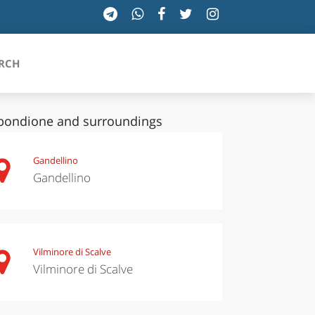
RCH
bondione and surroundings
SICILIA
Gandellino
Gandellino
TOSCANA
TRENTINO-ALTO ADIGE
UMBRIA
Vilminore di Scalve
Vilminore di Scalve
VALLE D'AOSTA
VENETO