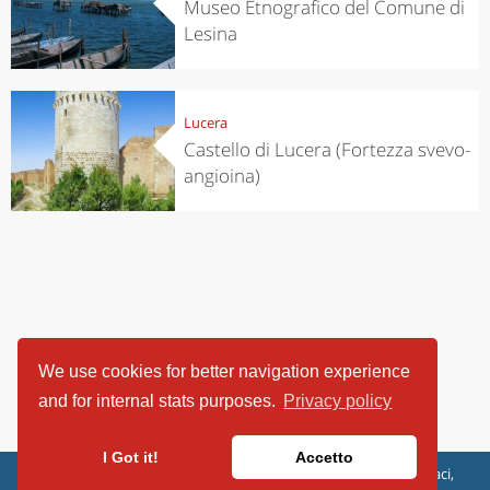
Museo Etnografico del Comune di
Lesina
Lucera
Castello di Lucera (Fortezza svevo-
angioina)
We use cookies for better navigation experience
and for internal stats purposes.
Privacy policy
I Got it!
Accetto
ViaggiArt - © 2013-2026 Altrama Italia SRL | Piazza Caduti di Capaci,