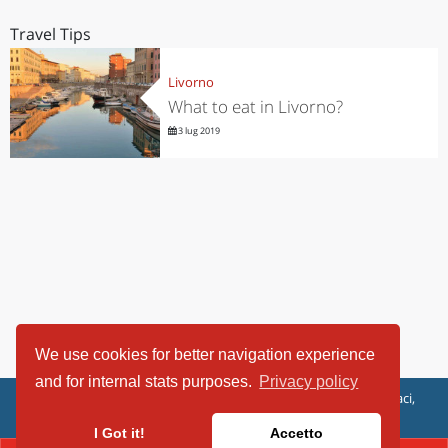
Travel Tips
Livorno
What to eat in Livorno?
3 lug 2019
We use cookies for better navigation experience
and for internal stats purposes.
Privacy policy
ViaggiArt - © 2013-2026 Altrama Italia SRL | Piazza Caduti di Capaci,
6/C - 87100 Cosenza, Italia - P.IVA 03321690780
I Got it!
Accetto