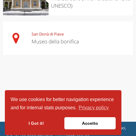
UNESCO)
San Donà di Piave
Museo della bonifica
We use cookies for better navigation experience
and for internal stats purposes.
Privacy policy
I Got it!
Accetto
ViaggiArt - © 2013-2026 Altrama Italia SRL | Piazza Caduti di Capaci,
6/C - 87100 Cosenza, Italia - P.IVA 03321690780