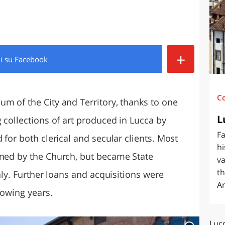
O
SARDEGNA
+
di
su Facebook
C
um of the City and Territory, thanks to one
L
g collections of art produced in Lucca by
F
 for both clerical and secular clients. Most
hi
wned by the Church, but became State
va
th
taly. Further loans and acquisitions were
Ar
lowing years.
Lucc