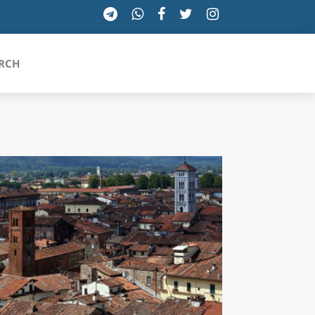
RCH
SICILIA
TOSCANA
TRENTINO-ALTO ADIGE
UMBRIA
VALLE D'AOSTA
VENETO