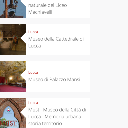
naturale del Liceo
Machiavelli
Lucca
Museo della Cattedrale di
Lucca
Lucca
Museo di Palazzo Mansi
eriences
Kitchen
’s take a
Autumn in
p to
Trentino:
pello to
DOC apples,
Lucca
cover the
wines,
Must - Museo della Città di
nnara
cheeses and
Ciuìga
Lucca - Memoria urbana
storia territorio