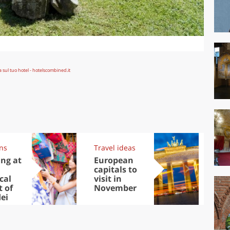
ons
Travel ideas
Exp
ng at
European
Let
capitals to
tri
cal
visit in
Sco
 of
November
dis
dei
to