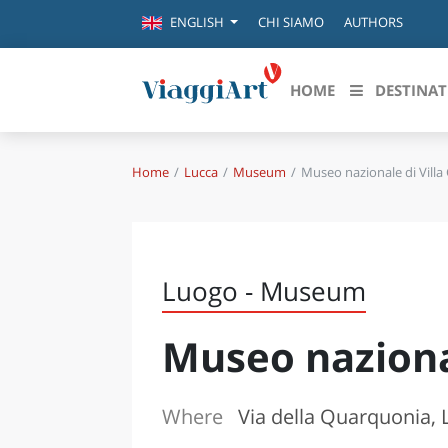
CHI SIAMO
AUTHORS
ENGLISH
HOME
DESTINAT
Home
Lucca
Museum
Museo nazionale di Villa 
Destinazioni in evidenza
Scopri
CANAZEI
ABRU
VENEZIA
BASI
MILANO
Luogo - Museum
FIRENZE
CALA
NAPOLI
Museo nazional
CAMP
BOLOGNA
LA SILA
EMIL
IL SALENTO
Where
Via della Quarquonia, 
FRIUL
RIMINI