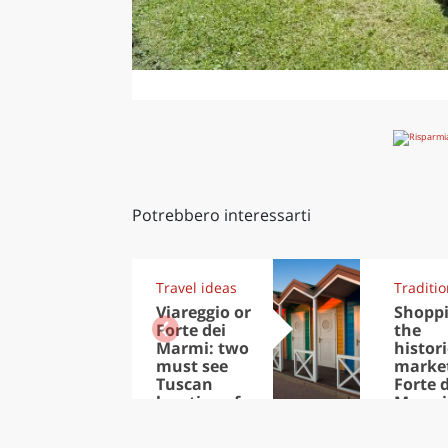
Potrebbero interessarti
Travel ideas
Traditi
Viareggio or
Shoppi
Forte dei
the
Marmi: two
histori
must see
market
Tuscan
Forte 
locations for
Marmi
Summer
2019