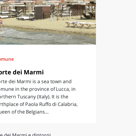
omune
orte dei Marmi
rte dei Marmi is a sea town and
mune in the province of Lucca, in
rthern Tuscany (Italy). It is the
rthplace of Paola Ruffo di Calabria,
een of the Belgians...
e dei Marmi e dintorni