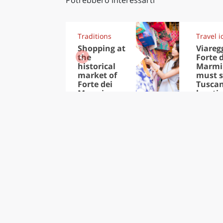
Traditions
Travel i
Shopping at
Viareg
the
Forte 
historical
Marmi
market of
must s
Forte dei
Tusca
Marmi
locati
Summ
2019