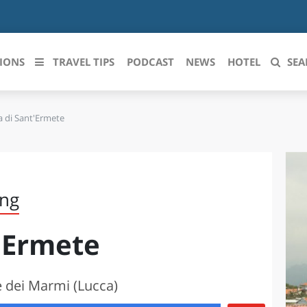
IONS
TRAVEL TIPS
PODCAST
NEWS
HOTEL
SEA
a di Sant'Ermete
 le regioni italiane
ZZO
LIGURIA
LICATA
LOMBARDIA
ing
BRIA
MARCHE
t'Ermete
ANIA
MOLISE
IA-ROMAGNA
PIEMONTE
te dei Marmi (Lucca)
I-VENEZIA GIULIA
PUGLIA