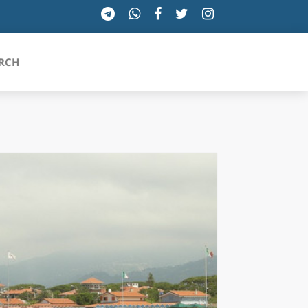
RCH
SICILIA
TOSCANA
TRENTINO-ALTO ADIGE
UMBRIA
VALLE D'AOSTA
VENETO