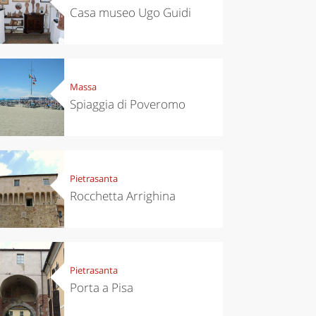
Casa museo Ugo Guidi
eriences
Kitchen
’s take a
Autumn in
p to
Trentino:
Massa
pello to
DOC apples,
Spiaggia di Poveromo
cover the
wines,
nnara
cheeses and
Ciuìga
Pietrasanta
Rocchetta Arrighina
Pietrasanta
Porta a Pisa