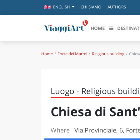
CHI SIAMO
AUTHORS
ENGLISH
HOME
DESTINAT
Home
Forte dei Marmi
Religious building
Chies
Destinazioni in evidenza
Scopri
CANAZEI
ABRU
VENEZIA
BASI
MILANO
Luogo - Religious build
FIRENZE
CALA
NAPOLI
Chiesa di San
CAMP
BOLOGNA
LA SILA
EMIL
IL SALENTO
Where
Via Provinciale, 6, For
FRIUL
RIMINI