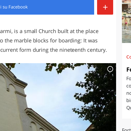
+
di
su Facebook
O
SARDEGNA
armi, is a small Church built at the place
to the marble blocks for boarding: It was
 current form during the nineteenth century.
C
F
c
Fo
co
no
bi
Qu
Fort