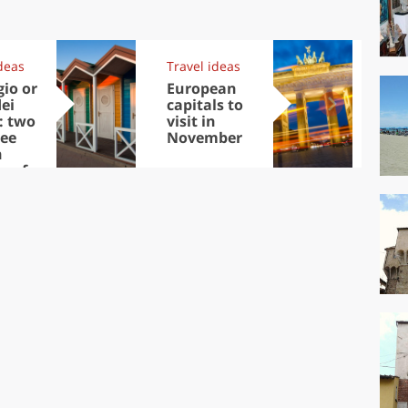
deas
Travel ideas
Exp
gio or
European
Let
dei
capitals to
tri
: two
visit in
Sco
ee
November
dis
n
to
ons for
er