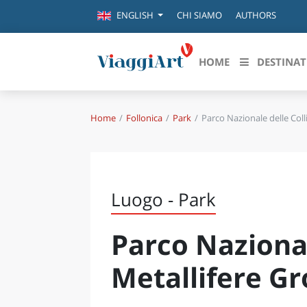
CHI SIAMO
AUTHORS
ENGLISH
HOME
DESTINAT
Home
Follonica
Park
Parco Nazionale delle Coll
Destinazioni in evidenza
Scopri
CANAZEI
ABRU
VENEZIA
BASI
MILANO
Luogo - Park
FIRENZE
CALA
NAPOLI
Parco Nazional
CAMP
BOLOGNA
LA SILA
EMIL
Metallifere G
IL SALENTO
FRIUL
RIMINI