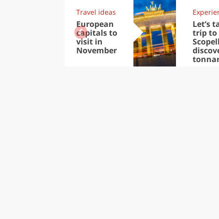
Travel ideas
Experie
European
Let’s t
capitals to
trip to
visit in
Scopel
November
discov
tonna