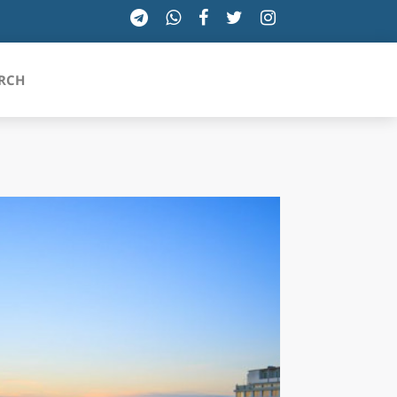
RCH
SICILIA
TOSCANA
TRENTINO-ALTO ADIGE
UMBRIA
VALLE D'AOSTA
VENETO