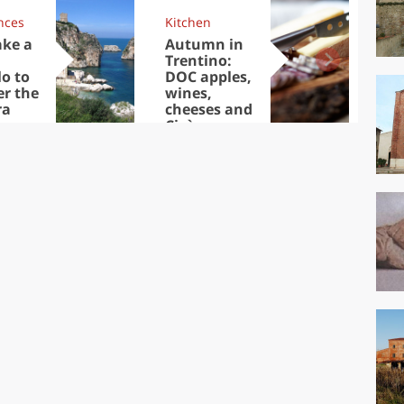
nces
Kitchen
Kit
ake a
Autumn in
Sib
Trentino:
the
lo to
DOC apples,
in 
er the
wines,
ra
cheeses and
Ciuìga