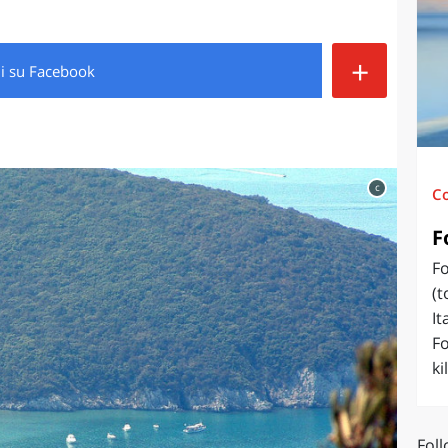
O
SARDEGNA
+
di
su Facebook
c
C
F
Fo
(t
It
Fo
ki
Foll