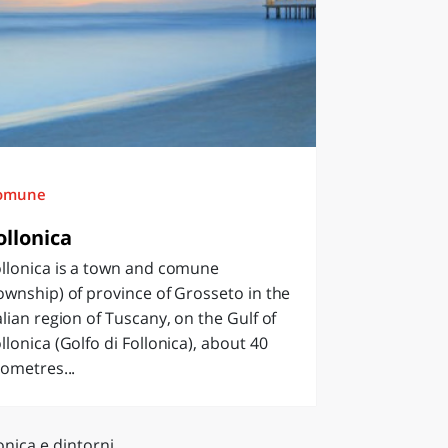
omune
ollonica
llonica is a town and comune
ownship) of province of Grosseto in the
alian region of Tuscany, on the Gulf of
llonica (Golfo di Follonica), about 40
lometres...
onica e dintorni