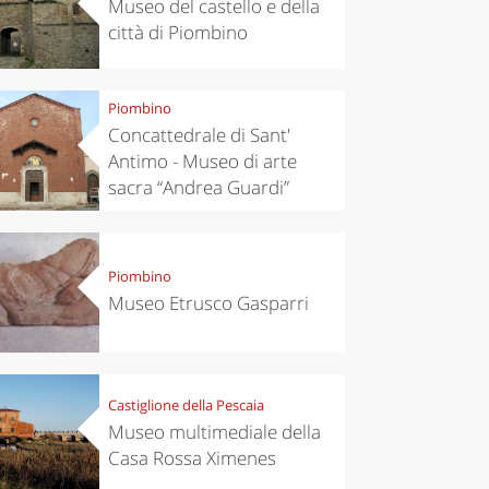
Museo del castello e della
chen
Travel ideas
città di Piombino
ari's Rice
Travelling to
 best rice
Puglia by
Italy
car: the
Piombino
perfect
itinerary
Concattedrale di Sant'
Antimo - Museo di arte
sacra “Andrea Guardi”
Piombino
Museo Etrusco Gasparri
Castiglione della Pescaia
Museo multimediale della
Casa Rossa Ximenes