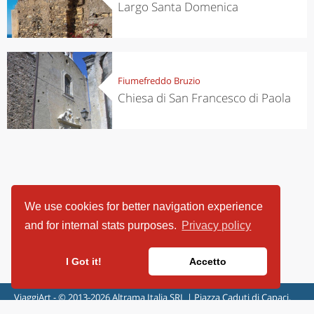
Largo Santa Domenica
Fiumefreddo Bruzio
Chiesa di San Francesco di Paola
We use cookies for better navigation experience
and for internal stats purposes.
Privacy policy
I Got it!
Accetto
ViaggiArt - © 2013-2026 Altrama Italia SRL | Piazza Caduti di Capaci,
6/C - 87100 Cosenza, Italia - P.IVA 03321690780