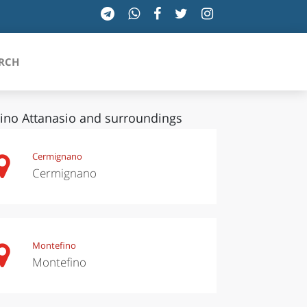
RCH
lino Attanasio and surroundings
SICILIA
Cermignano
Cermignano
TOSCANA
TRENTINO-ALTO ADIGE
UMBRIA
Montefino
Montefino
VALLE D'AOSTA
VENETO