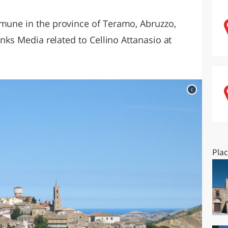
O
SARDEGNA
omune in the province of Teramo, Abruzzo,
links Media related to Cellino Attanasio at
c
Pla