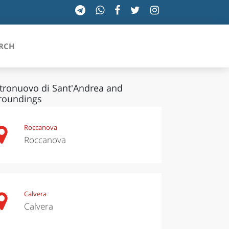
RCH
tronuovo di Sant'Andrea and
roundings
SICILIA
Roccanova
TOSCANA
Roccanova
TRENTINO-ALTO ADIGE
UMBRIA
Calvera
VALLE D'AOSTA
Calvera
VENETO