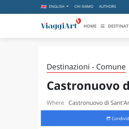
CHI SIAMO
AUTHORS
ENGLISH
HOME
DESTINAT
Destinazioni in evidenza
Scopri
CANAZEI
ABRU
Destinazioni - Comune
VENEZIA
BASI
MILANO
Castronuovo d
FIRENZE
CALA
NAPOLI
CAMP
BOLOGNA
Where
Castronuovo di Sant'A
LA SILA
EMIL
IL SALENTO
Condivi
FRIUL
RIMINI