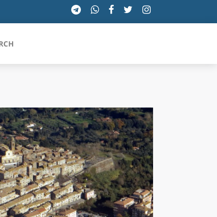
RCH
SICILIA
TOSCANA
TRENTINO-ALTO ADIGE
UMBRIA
VALLE D'AOSTA
VENETO