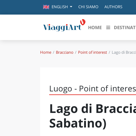
CHI SIAMO
AUTHORS
ENGLISH
HOME
DESTINAT
Home
Bracciano
Point of interest
Lago di Bracc
Destinazioni in evidenza
Scopri
CANAZEI
ABRU
VENEZIA
BASI
MILANO
Luogo - Point of interes
FIRENZE
CALA
NAPOLI
Lago di Bracci
CAMP
BOLOGNA
LA SILA
EMIL
Sabatino)
IL SALENTO
FRIUL
RIMINI