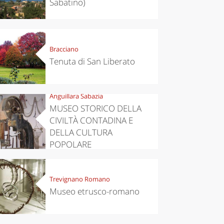
Sabatino)
eriences
Kitchen
Bracciano
’s take a
Autumn in
Tenuta di San Liberato
p to
Trentino:
pello to
DOC apples,
cover the
wines,
nnara
cheeses and
Anguillara Sabazia
Ciuìga
MUSEO STORICO DELLA
CIVILTÀ CONTADINA E
DELLA CULTURA
POPOLARE
Trevignano Romano
Museo etrusco-romano