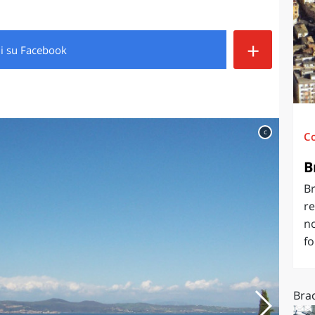
O
SARDEGNA
+
di
su Facebook
c
C
B
Br
re
n
fo
Brac