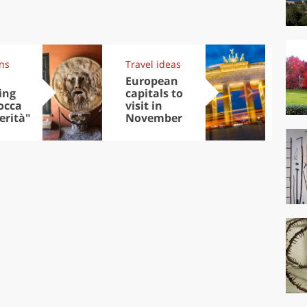
ons
Travel ideas
Exp
European
Let
ing
capitals to
tri
occa
visit in
Sco
erità"
November
dis
to