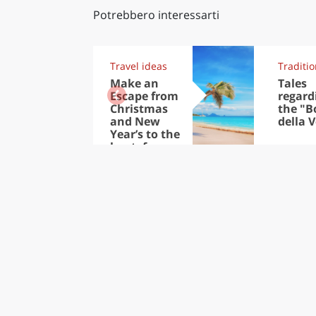
Potrebbero interessarti
Travel ideas
Traditi
Make an
Tales
Escape from
regard
Christmas
the "B
and New
della V
Year’s to the
heat: from
the Trop-ics
to the
Caribbean