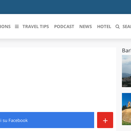
IONS
TRAVEL TIPS
PODCAST
NEWS
HOTEL
SEA
Bar
 le regioni italiane
ZZO
LIGURIA
LICATA
LOMBARDIA
BRIA
MARCHE
ANIA
MOLISE
IA-ROMAGNA
PIEMONTE
+
di
su Facebook
I-VENEZIA GIULIA
PUGLIA