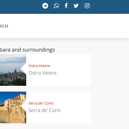
RCH
bara and surroundings
SICILIA
Ostra Vetere
Ostra Vetere
TOSCANA
TRENTINO-ALTO ADIGE
UMBRIA
Serra de' Conti
Serra de' Conti
VALLE D'AOSTA
VENETO