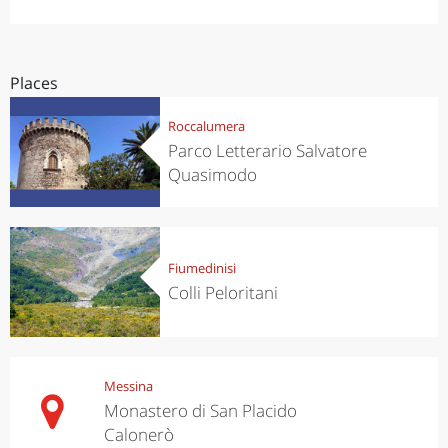
Places
Roccalumera
Parco Letterario Salvatore
Quasimodo
Fiumedinisi
Colli Peloritani
Messina
Monastero di San Placido
Calonerò