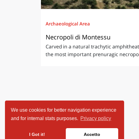
Archaeological Area
Necropoli di Montessu
Carved in a natural trachytic amphitheat
the most important prenuragic necropolise
We use cookies for better navigation experience
and for internal stats purposes.
Privacy policy
I Got it!
Accetto