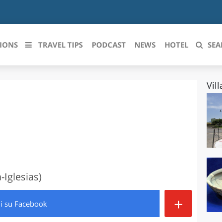
IONS
TRAVEL TIPS
PODCAST
NEWS
HOTEL
SEA
Vil
 le regioni italiane
ZZO
LIGURIA
LICATA
LOMBARDIA
BRIA
MARCHE
ANIA
MOLISE
-Iglesias)
IA-ROMAGNA
PIEMONTE
+
di
su Facebook
I-VENEZIA GIULIA
PUGLIA