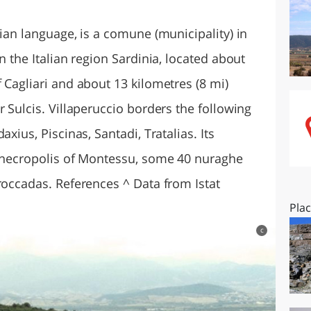
O
SARDEGNA
nian language, is a comune (municipality) in
n the Italian region Sardinia, located about
 Cagliari and about 13 kilometres (8 mi)
r Sulcis. Villaperuccio borders the following
xius, Piscinas, Santadi, Tratalias. Its
c necropolis of Montessu, some 40 nuraghe
roccadas. References ^ Data from Istat
Pla
c