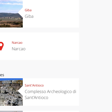
Giba
Giba
Narcao
Narcao
ces
Sant'Antioco
Complesso Archeologico di
Sant’Antioco