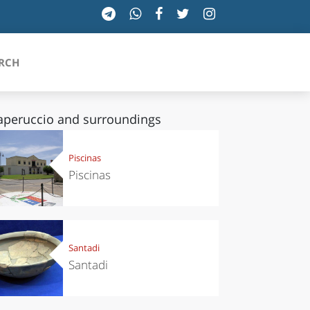
RCH
laperuccio and surroundings
SICILIA
Piscinas
Piscinas
TOSCANA
TRENTINO-ALTO ADIGE
UMBRIA
Santadi
Santadi
VALLE D'AOSTA
VENETO