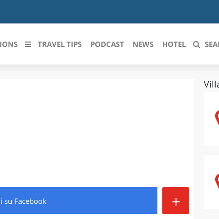
IONS
TRAVEL TIPS
PODCAST
NEWS
HOTEL
SEA
Vil
 le regioni italiane
ZZO
LIGURIA
LICATA
LOMBARDIA
BRIA
MARCHE
ANIA
MOLISE
IA-ROMAGNA
PIEMONTE
+
di
su Facebook
I-VENEZIA GIULIA
PUGLIA