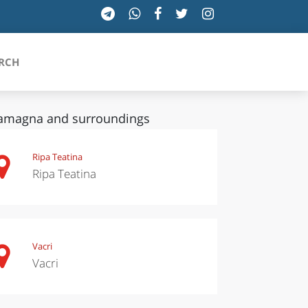
RCH
lamagna and surroundings
SICILIA
Ripa Teatina
Ripa Teatina
TOSCANA
TRENTINO-ALTO ADIGE
UMBRIA
Vacri
Vacri
VALLE D'AOSTA
VENETO