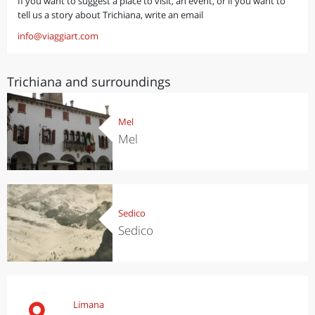
If you want to suggest a place to visit, an event, or if you want to
tell us a story about Trichiana, write an email
info@viaggiart.com
Trichiana and surroundings
Mel
Mel
Sedico
Sedico
Limana