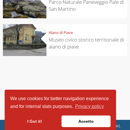
Parco Naturale Paneveggio Pale di
San Martino
Alano di Piave
Museo civico storico territoriale di
alano di piave
We use cookies for better navigation experience
and for internal stats purposes.
Privacy policy
I Got it!
Accetto
ViaggiArt - © 2013-2026 Altrama Italia SRL | Piazza Caduti di Capaci,