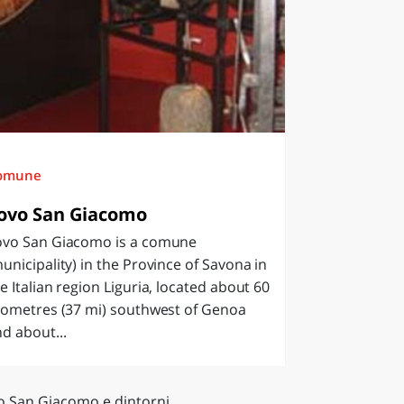
omune
ovo San Giacomo
ovo San Giacomo is a comune
unicipality) in the Province of Savona in
e Italian region Liguria, located about 60
lometres (37 mi) southwest of Genoa
d about...
o San Giacomo e dintorni