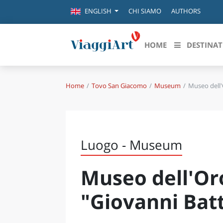
CHI SIAMO
AUTHORS
ENGLISH
HOME
DESTINAT
Home
Tovo San Giacomo
Museum
Museo dell'
Destinazioni in evidenza
Scopri
CANAZEI
ABRU
VENEZIA
BASI
MILANO
Luogo - Museum
FIRENZE
CALA
NAPOLI
Museo dell'Or
CAMP
BOLOGNA
LA SILA
EMIL
"Giovanni Batt
IL SALENTO
FRIUL
RIMINI