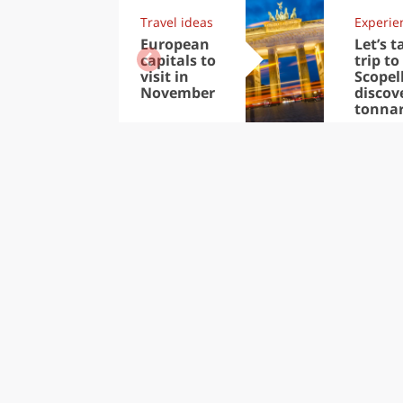
Travel ideas
Experie
European
Let’s t
capitals to
trip to
visit in
Scopel
November
discov
tonna