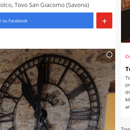
Folco, Tovo San Giacomo (Savona)
O
SARDEGNA
+
di
su Facebook
c
C
T
T
(m
th
ki
an
Tov