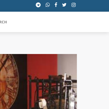
RCH
SICILIA
TOSCANA
TRENTINO-ALTO ADIGE
UMBRIA
VALLE D'AOSTA
VENETO