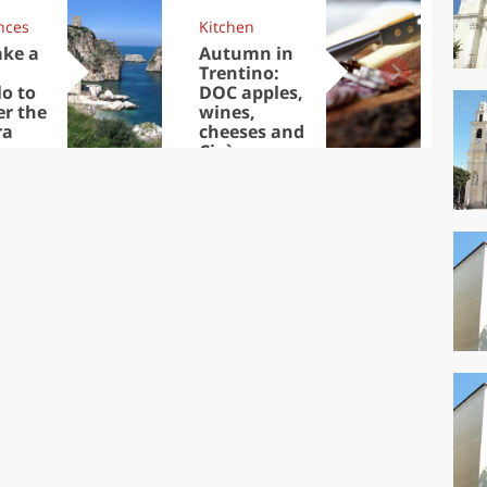
nces
Kitchen
Kit
ake a
Autumn in
Sib
Trentino:
the
lo to
DOC apples,
in 
er the
wines,
ra
cheeses and
Ciuìga