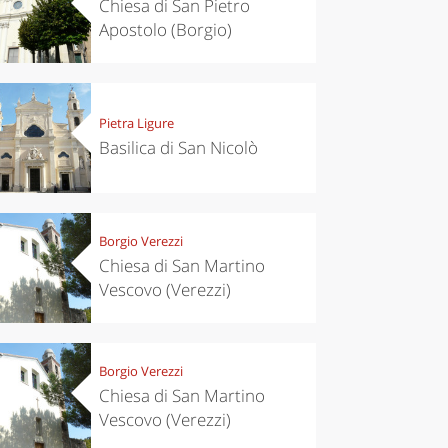
Chiesa di San Pietro
chen
Travel ideas
Apostolo (Borgio)
ari's Rice
Travelling to
 best rice
Puglia by
Italy
car: the
perfect
itinerary
Pietra Ligure
Basilica di San Nicolò
Borgio Verezzi
Chiesa di San Martino
Vescovo (Verezzi)
Borgio Verezzi
Chiesa di San Martino
Vescovo (Verezzi)