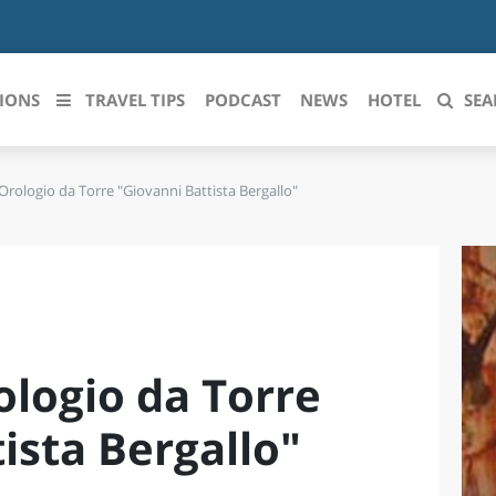
IONS
TRAVEL TIPS
PODCAST
NEWS
HOTEL
SEA
Orologio da Torre "Giovanni Battista Bergallo"
 le regioni italiane
ZZO
LIGURIA
LICATA
LOMBARDIA
BRIA
MARCHE
ologio da Torre
ANIA
MOLISE
IA-ROMAGNA
PIEMONTE
ista Bergallo"
I-VENEZIA GIULIA
PUGLIA