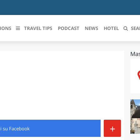
IONS
TRAVEL TIPS
PODCAST
NEWS
HOTEL
SEA
Mas
 le regioni italiane
ZZO
LIGURIA
LICATA
LOMBARDIA
BRIA
MARCHE
ANIA
MOLISE
IA-ROMAGNA
PIEMONTE
+
di
su Facebook
I-VENEZIA GIULIA
PUGLIA