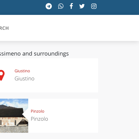
RCH
simeno and surroundings
SICILIA
Giustino
Giustino
TOSCANA
TRENTINO-ALTO ADIGE
UMBRIA
Pinzolo
Pinzolo
VALLE D'AOSTA
VENETO