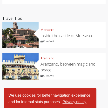
Travel Tips
Morsasco
Inside the castle of Morsasco
17 set 2019
Arenzano
Arenzano, between magic and
peace
12 set 2019
We use cookies for better navigation experience
and for internal stats purposes.
Privacy policy