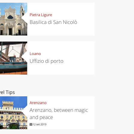
Pietra Ligure
Basilica di San Nicolò
Loano
Uffizio di porto
el Tips
Arenzano
Arenzano, between magic
and peace
12 set 2019