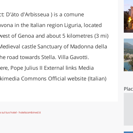
O
SARDEGNA
t: D'äto d'Arbisseua ) is a comune
avona in the Italian region Liguria, located
west of Genoa and about 5 kilometres (3 mi)
Medieval castle Sanctuary of Madonna della
e road towards Stella. Villa Gavotti.
re, Pope Julius II External links Media
ikimedia Commons Official website (Italian)
Pla