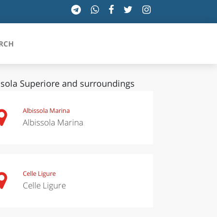
RCH
isola Superiore and surroundings
SICILIA
Albissola Marina
Albissola Marina
TOSCANA
TRENTINO-ALTO ADIGE
UMBRIA
Celle Ligure
Celle Ligure
VALLE D'AOSTA
VENETO