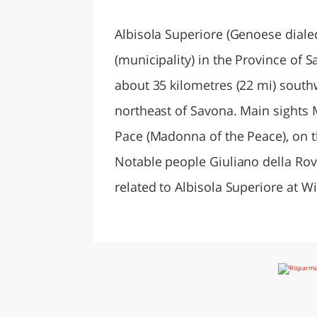
LAZI
Albisola Superiore (Genoese dialec
(municipality) in the Province of S
about 35 kilometres (22 mi) south
northeast of Savona. Main sights 
Pace (Madonna of the Peace), on th
Notable people Giuliano della Rove
related to Albisola Superiore at W