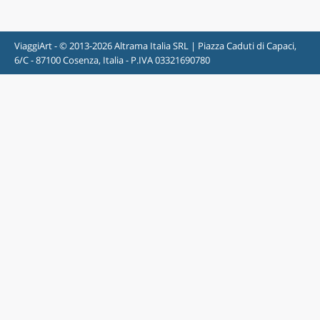
ViaggiArt - © 2013-2026 Altrama Italia SRL | Piazza Caduti di Capaci,
6/C - 87100 Cosenza, Italia - P.IVA 03321690780