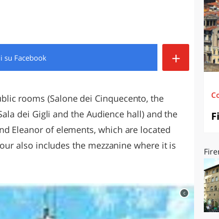
O
SARDEGNA
+
di
su Facebook
C
blic rooms (Salone dei Cinquecento, the
 Sala dei Gigli and the Audience hall) and the
F
nd Eleanor of elements, which are located
 tour also includes the mezzanine where it is
Fire
c