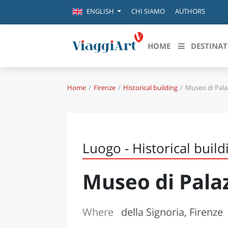
CHI SIAMO
AUTHORS
ENGLISH
HOME
DESTINAT
Home
Firenze
Historical building
Museo di Pala
Destinazioni in evidenza
Scopri
CANAZEI
ABRU
VENEZIA
BASI
MILANO
Luogo - Historical build
FIRENZE
CALA
NAPOLI
Museo di Pala
CAMP
BOLOGNA
LA SILA
EMIL
IL SALENTO
Where
della Signoria, Firenze
FRIUL
RIMINI