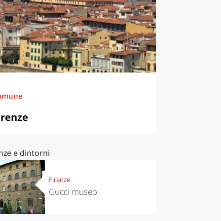
omune
irenze
nze e dintorni
Firenze
Gucci museo