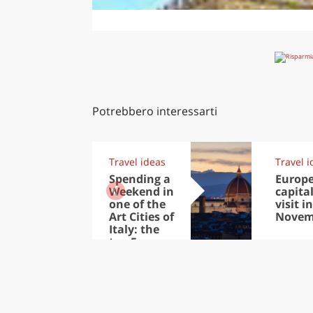
Potrebbero interessarti
Travel ideas
Travel i
Spending a
Europ
Weekend in
capital
one of the
visit in
Art Cities of
Novem
Italy: the
top 5
destinations