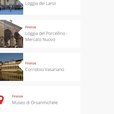
Loggia dei Lanzi
Firenze
Loggia del Porcellino -
Mercato Nuovo
chen
Kitchen
Firenze
tumn in
Sibari's Rice
Corridoio Vasariano
ntino:
the best rice
 apples,
in Italy
es,
eses and
ìga
Firenze
Museo di Orsanmichele