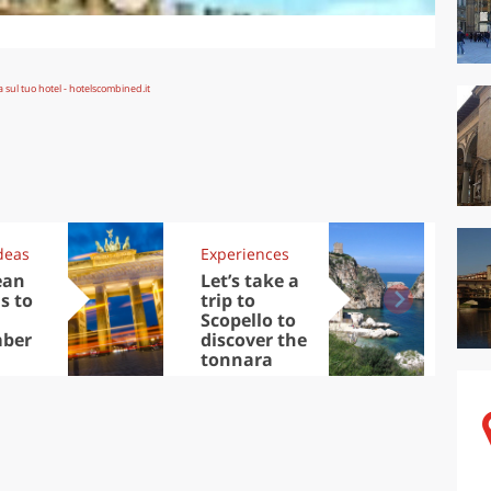
deas
Experiences
Kit
ean
Let’s take a
Au
s to
trip to
Tre
Scopello to
DOC
ber
discover the
win
tonnara
che
Ciu