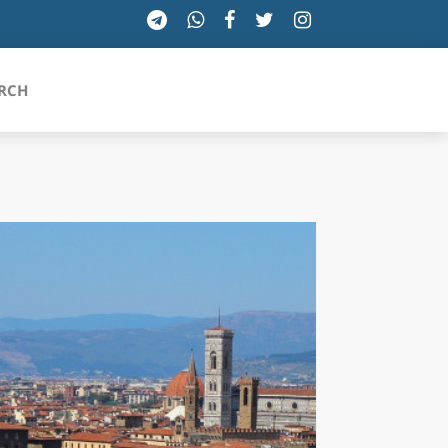
RCH
SICILIA
TOSCANA
TRENTINO-ALTO ADIGE
UMBRIA
VALLE D'AOSTA
VENETO