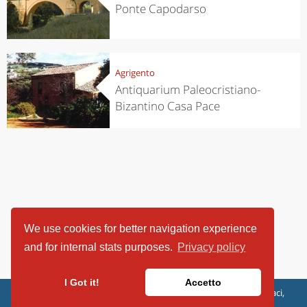
Ponte Capodarso
Agrigento
Antiquarium Paleocristiano-
Bizantino Casa Pace
We use cookies for better navigation experience
and for internal stats purposes.
Privacy policy
I Got it!
Accetto
ViaggiArt - © 2013-2026 Altrama Italia SRL | Piazza Caduti di Capaci,
6/C - 87100 Cosenza, Italia - P.IVA 03321690780