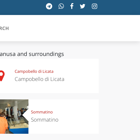
RCH
anusa and surroundings
SICILIA
Campobello di Licata
Campobello di Licata
TOSCANA
TRENTINO-ALTO ADIGE
UMBRIA
Sommatino
Sommatino
VALLE D'AOSTA
VENETO