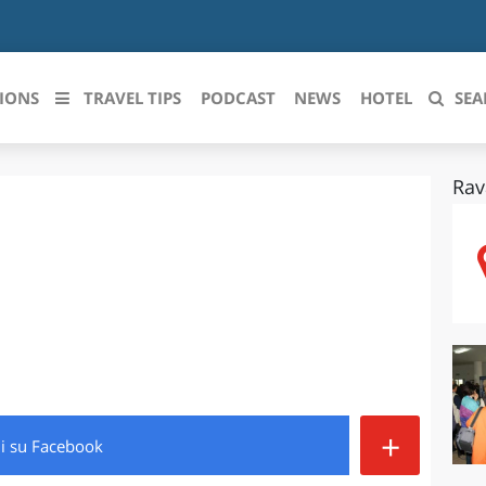
IONS
TRAVEL TIPS
PODCAST
NEWS
HOTEL
SEA
Rav
 le regioni italiane
ZZO
LIGURIA
LICATA
LOMBARDIA
BRIA
MARCHE
ANIA
MOLISE
IA-ROMAGNA
PIEMONTE
+
di
su Facebook
I-VENEZIA GIULIA
PUGLIA