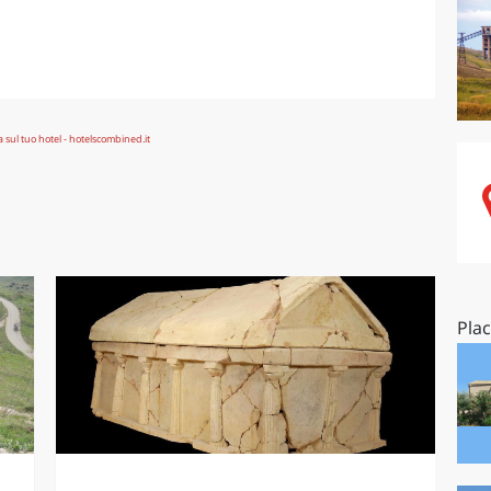
O
SARDEGNA
Pla