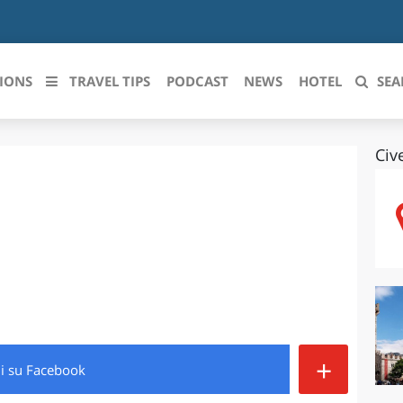
IONS
TRAVEL TIPS
PODCAST
NEWS
HOTEL
SEA
Civ
 le regioni italiane
ZZO
LIGURIA
LICATA
LOMBARDIA
BRIA
MARCHE
ANIA
MOLISE
IA-ROMAGNA
PIEMONTE
+
di
su Facebook
I-VENEZIA GIULIA
PUGLIA