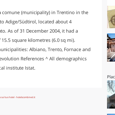
O
SARDEGNA
 comune (municipality) in Trentino in the
lto Adige/Südtirol, located about 4
nto. As of 31 December 2004, it had a
 15.5 square kilometres (6.0 sq mi).
nicipalities: Albiano, Trento, Fornace and
volution References ^ All demographics
al institute Istat.
Pla