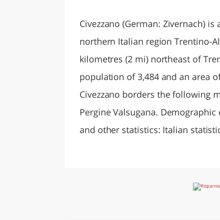
LAZI
Civezzano (German: Zivernach) is a
northern Italian region Trentino-A
kilometres (2 mi) northeast of Tre
population of 3,484 and an area of
Civezzano borders the following mu
Pergine Valsugana. Demographic e
and other statistics: Italian statistic