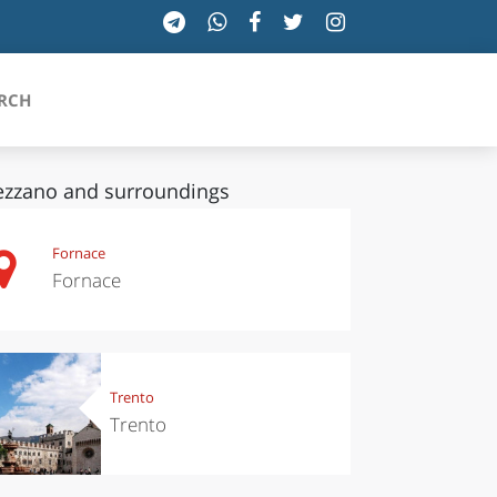
RCH
ezzano and surroundings
SICILIA
Fornace
Fornace
TOSCANA
TRENTINO-ALTO ADIGE
UMBRIA
Trento
Trento
VALLE D'AOSTA
VENETO