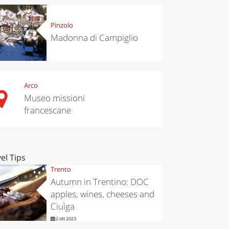
Pinzolo
Madonna di Campiglio
Arco
Museo missioni
francescane
el Tips
Trento
Autumn in Trentino: DOC
apples, wines, cheeses and
Ciuìga
2 ott 2023